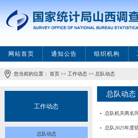
网站首页
通知公告
组织机构
您当前的位置：
首页
>>
工作动态
>>
总队动态
总队动态
工作动态
总队机关两名同
总队2025年
总队动态