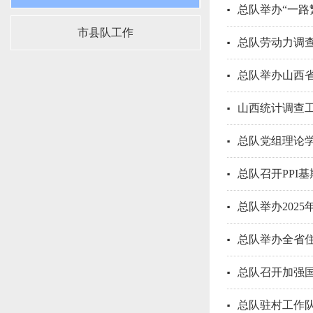
总队举办“一路
市县队工作
总队劳动力调查
总队举办山西
山西统计调查
总队党组理论学
总队召开PPI
总队举办202
总队举办全省
总队召开加强
总队驻村工作队