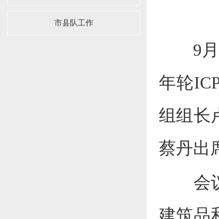
市县队工作
9
年轮I
组组长
蔡丹出
会
建筑品