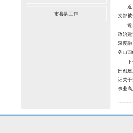
近日，
市县队工作
支部被
近年来
政治建
深度融
务山西
下一步
部创建
记关于
事业高