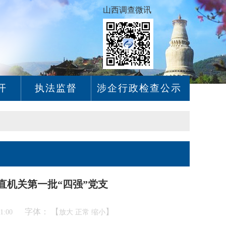
山西调查微讯
开
执法监督
涉企行政检查公示
直机关第一批“四强”党支
字体： 【
】
51:00
放大
正常
缩小