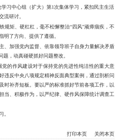
论学习中心组（扩大）第1次集体学习，紧扣民主生活
行交流研讨。
铁规矩、硬杠杠，毫不松懈整治“四风”顽瘴痼疾，不
指明了方向、提供了遵循。
主、加强党内监督、依靠领导班子自身力量解决矛盾
出问题，动真碰硬抓好问题整改。
强党的作风建设对于保持党的先进性纯洁性的重大意
好违反中央八项规定精神反面典型案例，通过剖析问
及时补齐短板
。要以严的标准抓好节前各项工作，以
担当、积极作为，以严纪律、硬作风保障统计调查工
习
。
打印本页
关闭本页