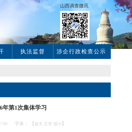
山西调查微讯
开
执法监督
涉企行政检查公示
6年第1次集体学习
字体： 【
】
37:00
放大
正常
缩小