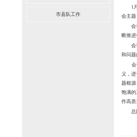
1月1
市县队工作
会主题
会
断推进
会
和问题
会
义，进
题根源
饱满的
作高质
总