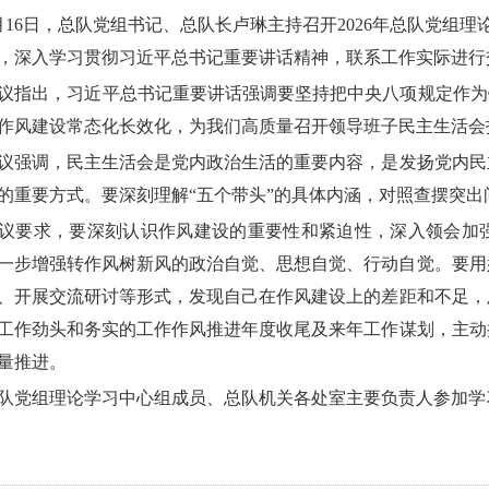
6日，总队党组书记、总队长卢琳主持召开2026年总队党组理
，深入学习贯彻习近平总书记重要讲话精神，联系工作实际进
议指出
，习近平总书记重要讲话
强调
要坚持把中央八项规定作为
作风建设常态化长效化
，
为我们高质量召开领导班子民主生活会
议强调，
民主生活会是党内政治生活的重要内容，是发扬党内民
的重要方式。
要深刻理解“五个带头”的具体内涵，对照查摆突
议要求，要深刻认识作风建设的重要性和紧迫性，
深入领会
加
一步增强转作风树新风的政治自觉、思想自觉、行动自觉
。要
用
、开展交流研讨等形式，
发现
自己在作风建设上的差距和不足
，
工作劲头和务实
的工作
作风推进年度收尾及来年工作谋划，主动
量推进。
队党组理论学习中心组成员、总队机关各处室主要负责人参加
学