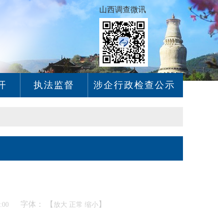
山西调查微讯
开
执法监督
涉企行政检查公示
字体： 【
】
6:00
放大
正常
缩小