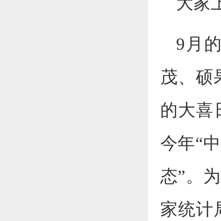
大家
9月
茂、硕
的大喜
今年“
态”。
家统计