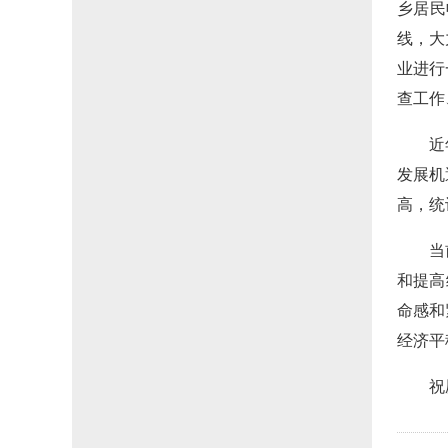
乡居民
线，大
业进行
查工作
近
发展机
高，统
当
和提高
命感和
经济平
祝