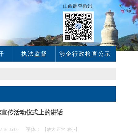
山西调查微讯
开
执法监督
涉企行政检查公示
梁宣传活动仪式上的讲话
字体： 【
】
16:05:00
放大
正常
缩小