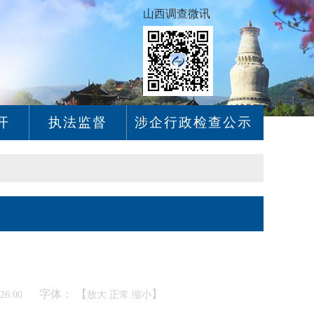
山西调查微讯
开
执法监督
涉企行政检查公示
字体： 【
】
:26:00
放大
正常
缩小