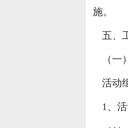
施。
五、
（一
活动
1、