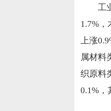
工
1.7
%，
上涨0.9
属材料
织原料
0.1
%
，