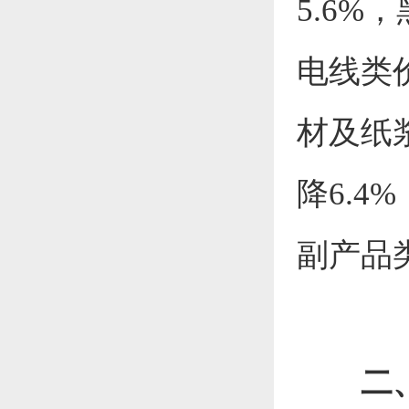
5.6
%，
电线类
材及纸
降6.4
%
副产品
二