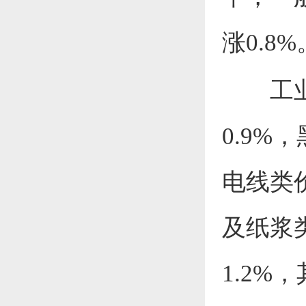
涨
0.8
%
工
0.9
%，
电线类
及纸浆
1.2%，