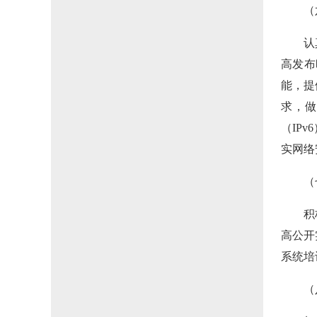
（
认
高发布
能，提
求，做
（IP
实网络
（
积
高公开
系统培
（