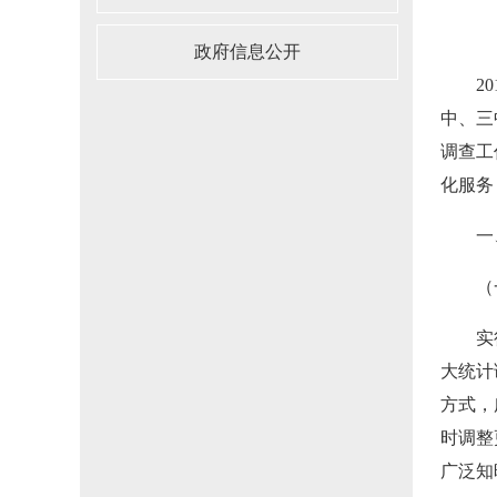
政府信息公开
2
中、三
调查工
化服务
一
（
实
大统计
方式，
时调整
广泛知