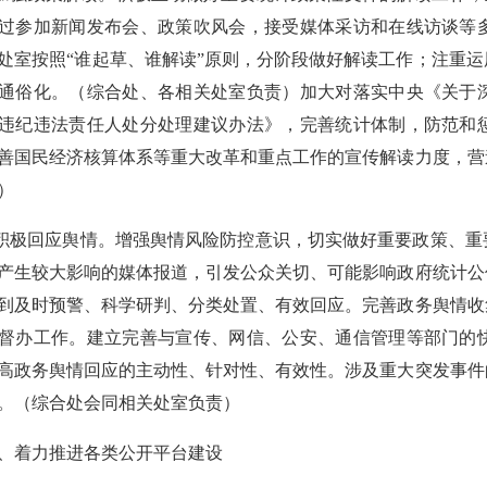
过参加新闻发布会、政策吹风会，接受媒体采访和在线访谈等
处室按照“谁起草、谁解读”原则，分阶段做好解读工作；注重
通俗化。（综合处、各相关处室负责）加大对落实中央《关于
违纪违法责任人处分处理建议办法》，完善统计体制，防范和
善国民经济核算体系等重大改革和重点工作的宣传解读力度，营
）
.积极回应舆情。增强舆情风险防控意识，切实做好重要政策、
产生较大影响的媒体报道，引发公众关切、可能影响政府统计公
到及时预警、科学研判、分类处置、有效回应。完善政务舆情收
督办工作。建立完善与宣传、网信、公安、通信管理等部门的
高政务舆情回应的主动性、针对性、有效性。涉及重大突发事件
。（综合处会同相关处室负责）
、着力推进各类公开平台建设