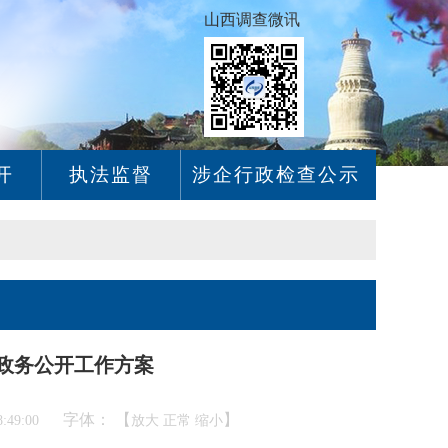
山西调查微讯
开
执法监督
涉企行政检查公示
年政务公开工作方案
字体： 【
】
:49:00
放大
正常
缩小