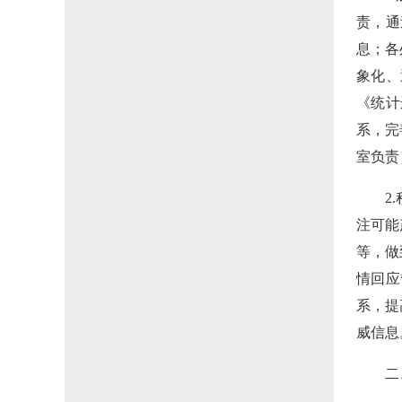
责，通
息；各
象化、
《统计
系，完
室负责
2
注可能
等，做
情回应
系，提
威信息
二