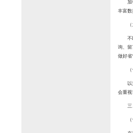
加
丰富数
（
不
询、留
做好省
（
以
会重视
三
（