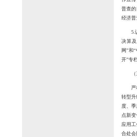
普查的
经济普
5
决算及
网”和
开”专
（
严
转型升
度、季
点新变
应用工
合处会