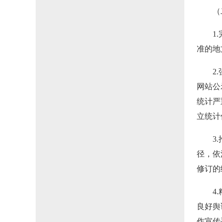
（
1
准的地
2
网站公
统计严
立统计
3
径，依
修订的
4
良好舆
作宣传