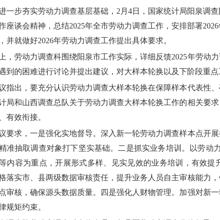
进一步夯实劳动力调查基层基础，
2
月
4
日，国家统计局
阳泉调查
作座谈会精神，总结
2025年全市劳动力调查工作，安排部署20
，并就做好2026年劳动力调查工作提出具体要求。
上，劳动力调查科围绕阳泉市工作实际，详细反馈2025年劳动
遇到的困难进行讨论
并提出建议
，
对大样本轮换以及
下阶段重点
议指出，要充分认识劳动力调查大样本轮换在保障样本代表性、
计局和山西调查总队关于劳动力调查大样本轮换工作的相关要求
、有效衔接。
议要求，一是强化实地督导。深入新一轮劳动力调查样本点开展
精准抽取调查对象打下坚实基础。二是抓实业务培训。以劳动力
等内容为重点，开展形式多样、见实见效的业务培训，有效提
格落实市、县两级数据审核责任，提升业务人员自主审核能力，
点审核，确保源头数据质量。四是强化人财物管理。加强对新一
律规矩约束。