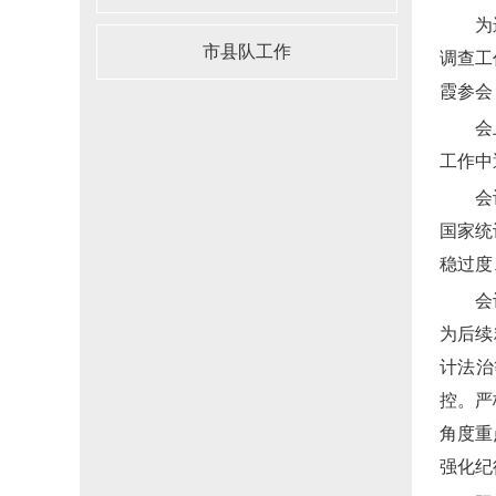
为
市县队工作
调查工
霞参会
会
工作中
会
国家统
稳过度
会
为后续
计法治
控。严
角度重
强化纪