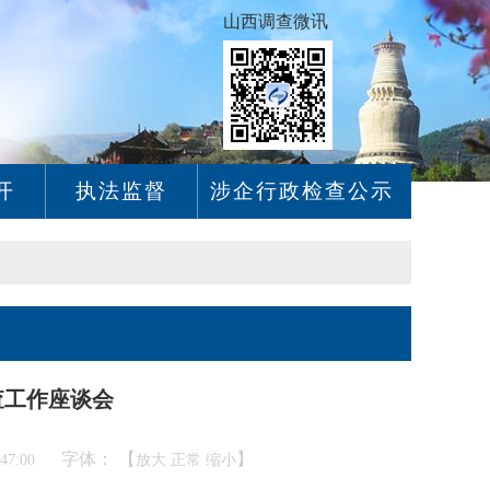
山西调查微讯
开
执法监督
涉企行政检查公示
查工作座谈会
字体： 【
】
:47:00
放大
正常
缩小