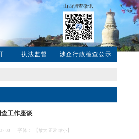
山西调查微讯
开
执法监督
涉企行政检查公示
调查工作座谈
字体： 【
】
:37:00
放大
正常
缩小