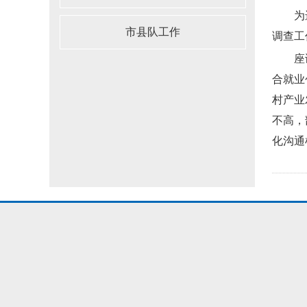
为进一
市县队工作
调查工
座谈会
合就业
村产业
不高，
化沟通