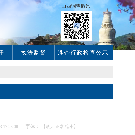
山西调查微讯
开
执法监督
涉企行政检查公示
字体： 【
】
17:26:00
放大
正常
缩小