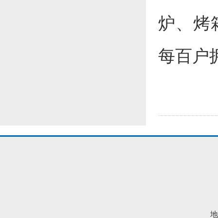
炉、烤
每百户
地