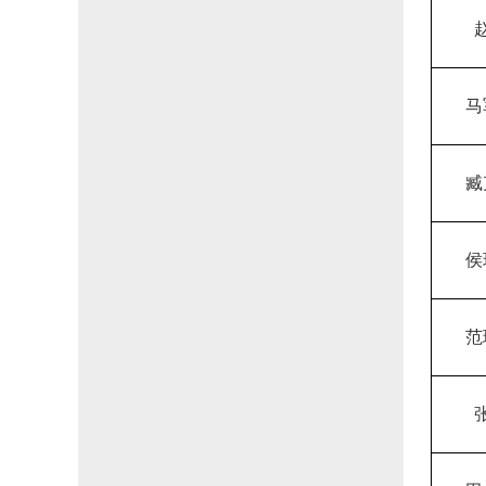
马
臧
侯
范