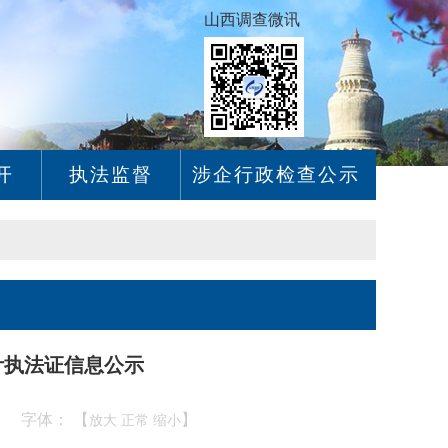
山西调查微讯
开
执法监督
涉企行政检查公示
计执法证信息公示
字体： 【
】
00
放大
正常
缩小