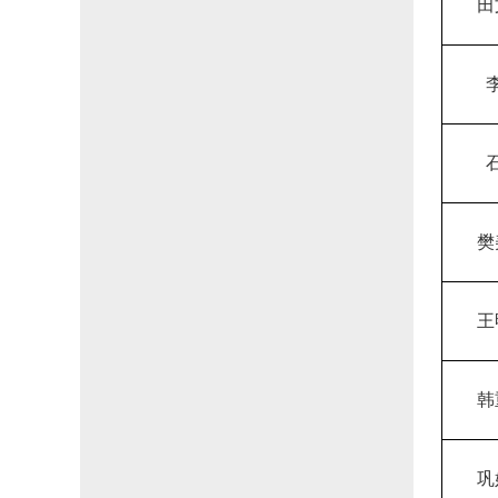
田
樊
王
韩
巩