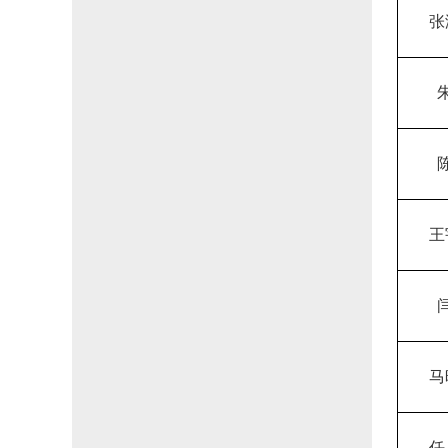
张
王
马
任