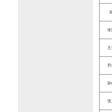
张
王
乔
孙
张