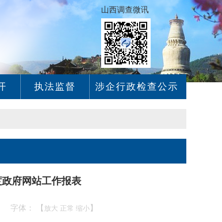
山西调查微讯
开
执法监督
涉企行政检查公示
度政府网站工作报表
字体： 【
】
00
放大
正常
缩小