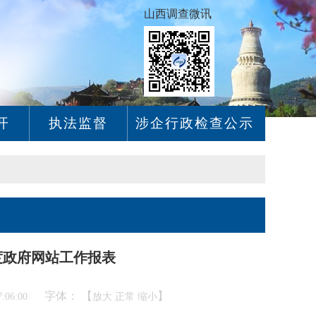
山西调查微讯
开
执法监督
涉企行政检查公示
度政府网站工作报表
字体： 【
】
:06:00
放大
正常
缩小