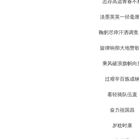
志存高远青春不
淡墨英英一径毫
鞠躬尽瘁汗洒调查
旋律响彻大地赞
乘风破浪旗帜向
过艰辛百炼成
看轻骑队伍庞
奋力祖国昌
岁稔时康