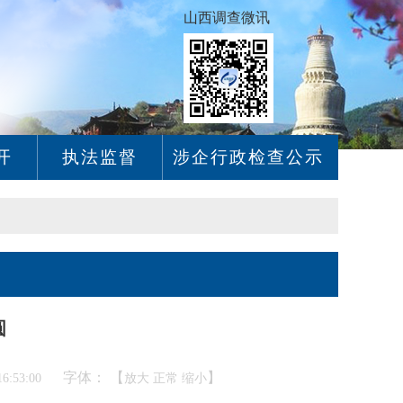
山西调查微讯
开
执法监督
涉企行政检查公示
圆
字体： 【
】
6:53:00
放大
正常
缩小