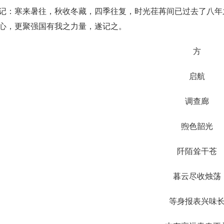
寒来暑往，秋收冬藏，四季往复，时光荏苒间已过去了八年之
心，更聚强国有我之力量，遂记之。
方
启航
调查廊
煦色韶光
阡陌耸干苍
暮云尽收烛荡
等身报表兴味