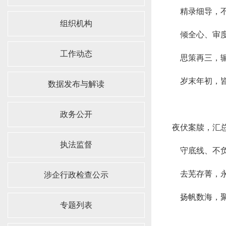
精录细导，
组织机构
倾全心、审
工作动态
思策再三，
岁末年初，
数据发布与解读
政务公开
夜伏案牍，汇
执法监督
守底线、不
去芜存菁，
涉企行政检查公示
扬帆数海，
专题列表