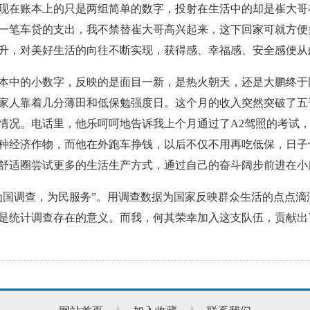
现在账本上的只是两组简单的数字，投射在生活中的却是崔大哥
一笔车贷的支出，我不禁替崔大哥高兴起来，这下回家可就方便
升，对美好生活的向往不断实现，获得感、幸福感、安全感便从
的小数字，反映的是面目一新，是热火朝天，还是大鹏终于同
家人靠着几分薄田和低保勉强度日。这个月的收入突然突破了五
情况。电话里，他乐呵呵地告诉我上个月通过了
A2
驾照的考试
种经济作物，而他在外跑车挣钱，以后不仅不用再吃低保，日子
舒适圈尝试更多的生活生产方式，通过自己的奋斗阔步前进在小
调查，为民服务”。用调查数据为国家反映群众生活的点点滴
是统计调查存在的意义。而我，何其荣幸加入这支队伍，贡献出