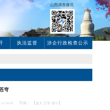
山西调查微讯
开
执法监督
涉企行政检查公示
苍穹
字体： 【
】
4:50:00
放大
正常
缩小