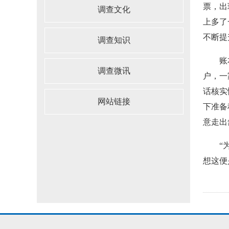
票，出
调查文化
上多了
不断提
调查知识
账本中
调查微讯
户，一
话核实
网站链接
下准备
意走出
“为国
想这便