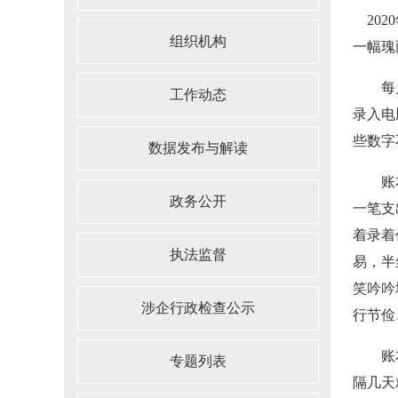
2020
组织机构
一
每月初
工作动态
录入电
些数字
数据发布与解读
账本中
政务公开
一笔支
着录着
执法监督
易，半
笑吟吟
涉企行政检查公示
行节俭
账本中
专题列表
隔几天