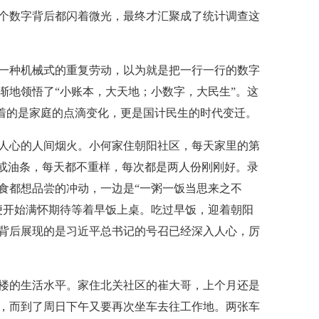
个数字背后都闪着微光，最终才汇聚成了统计调查这
种机械式的重复劳动，以为就是把一行一行的数字
渐地领悟了“小账本，大天地；小数字，大民生”。这
载着的是家庭的点滴变化，更是国计民生的时代变迁。
心的人间烟火。小何家住朝阳社区，每天家里的第
饼或油条，每天都不重样，每次都是两人份刚刚好。录
食都想品尝的冲动，一边是“一粥一饭当思来之不
便开始满怀期待等着早饭上桌。吃过早饭，迎着朝阳
背后展现的是习近平总书记的号召已经深入人心，厉
的生活水平。家住北关社区的崔大哥，上个月还是
，而到了周日下午又要再次坐车去往工作地。两张车