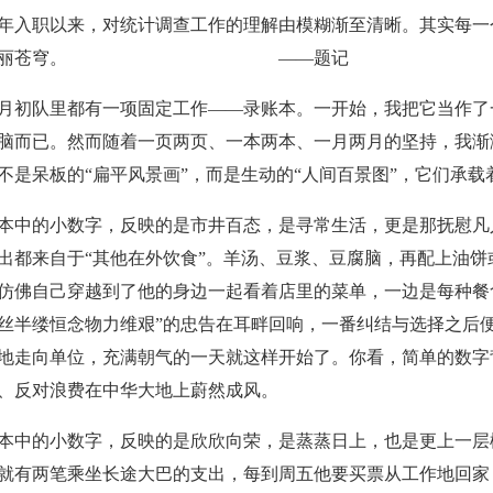
年入职以来，对统计调查工作的理解由模糊渐至清晰。其实每一
幅瑰丽苍穹。 ——题记
队里都有一项固定工作——录账本。一开始，我把它当作了一
脑而已。然而随着一页两页、一本两本、一月两月的坚持，我渐
不是呆板的“扁平风景画”，而是生动的“人间百景图”，它们承
的小数字，反映的是市井百态，是寻常生活，更是那抚慰凡人
出都来自于“其他在外饮食”。羊汤、豆浆、豆腐脑，再配上油
仿佛自己穿越到了他的身边一起看着店里的菜单，一边是每种餐
丝半缕恒念物力维艰”的忠告在耳畔回响，一番纠结与选择之后
地走向单位，充满朝气的一天就这样开始了。你看，简单的数字
、反对浪费在中华大地上蔚然成风。
的小数字，反映的是欣欣向荣，是蒸蒸日上，也是更上一层楼
就有两笔乘坐长途大巴的支出，每到周五他要买票从工作地回家